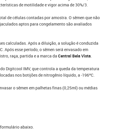
terísticas de motilidade e vigor acima de 30%/3.
otal de células contadas por amostra. O sêmen que não
ejaculados aptos para congelamento são avaliados
es calculadas. Após a diluição, a solução é conduzida
5ºC. Após esse período, o sêmen será envasado em
stro, raça, partida e a marca da
Central Bela Vista
.
o Digitcool IMV, que controla a queda da temperatura
ocadas nos botijões de nitrogênio líquido, a -196ºC.
envasar o sêmen em palhetas finas (0,25ml) ou médias
 formulário abaixo.