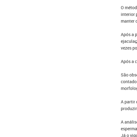
O método
interior
manter o
Após a p
ejaculaç
vezes po
Após a c
São obse
contador
morfolog
A partir
produzir
A anális
espermat
Já o vig