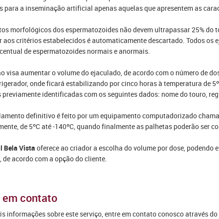
s para a inseminação artificial apenas aquelas que apresentem as carac
tos morfológicos dos espermatozoides não devem ultrapassar 25% do t
 aos critérios estabelecidos é automaticamente descartado. Todos os 
centual de espermatozoides normais e anormais.
ão visa aumentar o volume do ejaculado, de acordo com o número de dos
rigerador, onde ficará estabilizando por cinco horas à temperatura de 
 previamente identificadas com os seguintes dados: nome do touro, regi
amento definitivo é feito por um equipamento computadorizado chamad
ente, de 5ºC até -140ºC, quando finalmente as palhetas poderão ser col
l Bela Vista
oferece ao criador a escolha do volume por dose, podendo 
, de acordo com a opção do cliente.
 em contato
s informações sobre este serviço, entre em contato conosco através do