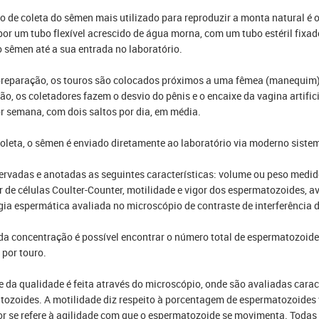
 de coleta do sêmen mais utilizado para reproduzir a monta natural é o d
 por um tubo flexível acrescido de água morna, com um tubo estéril fixa
 sêmen até a sua entrada no laboratório.
reparação, os touros são colocados próximos a uma fêmea (manequim) 
ão, os coletadores fazem o desvio do pênis e o encaixe da vagina artific
r semana, com dois saltos por dia, em média.
oleta, o sêmen é enviado diretamente ao laboratório via moderno sist
rvadas e anotadas as seguintes características: volume ou peso medid
 de células Coulter-Counter, motilidade e vigor dos espermatozoides, a
ia espermática avaliada no microscópio de contraste de interferência di
 da concentração é possível encontrar o número total de espermatozoide
 por touro.
e da qualidade é feita através do microscópio, onde são avaliadas carac
ozoides. A motilidade diz respeito à porcentagem de espermatozoides 
or se refere à agilidade com que o espermatozoide se movimenta. Todas