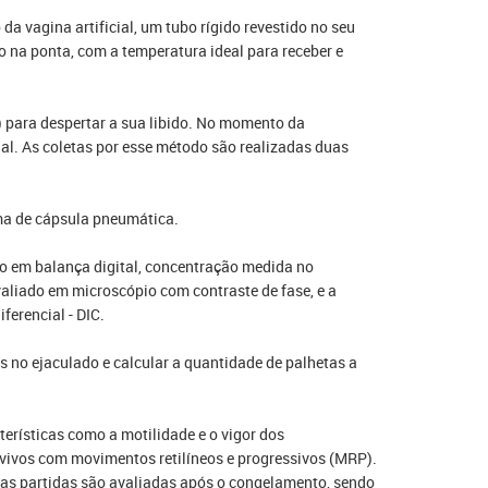
a vagina artificial, um tubo rígido revestido no seu
do na ponta, com a temperatura ideal para receber e
para despertar a sua libido. No momento da
ial. As coletas por esse método são realizadas duas
ema de cápsula pneumática.
o em balança digital, concentração medida no
valiado em microscópio com contraste de fase, e a
ferencial - DIC.
s no ejaculado e calcular a quantidade de palhetas a
terísticas como a motilidade e o vigor dos
vivos com movimentos retilíneos e progressivos (MRP).
 as partidas são avaliadas após o congelamento, sendo