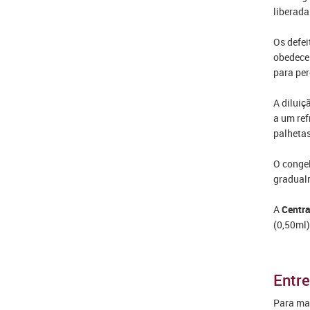
liberada
Os defei
obedecer
para per
A diluiç
a um ref
palhetas
O congel
gradualm
A
Centra
(0,50ml)
Entre
Para mai