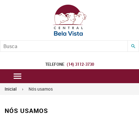
B
TELEFONE
(14) 3112-3730
Inicial
›
Nós usamos
NÓS USAMOS